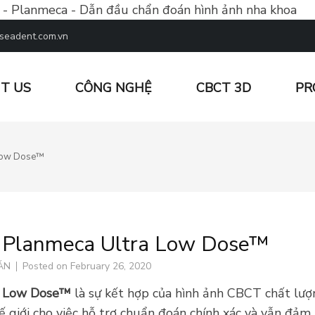
 - Planmeca - Dẫn đầu chẩn đoán hình ảnh nha khoa
seadent.com.vn
T US
CÔNG NGHỆ
CBCT 3D
PR
 ĐOÁN HÌNH ẢNH NHA KHOA
a Low Dose™
ấp Planmeca Ultra Low Dose™
ÁN
Posted on
February 26, 2020
a Low Dose™
là sự kết hợp của hình ảnh CBCT chất lượn
ế giới cho việc hỗ trợ chuẩn đoán chính xác và vẫn đả