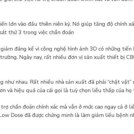
ến lớn vào đầu thiên niên kỷ. Nó giúp tăng độ chính xá
át thứ 3 trong việc chẩn đoán
c giảm đáng kể vì công nghệ hình ảnh 3D có những tiến 
ị trường. Ngày nay, rất nhiều đơn vị sản xuất thiết bị 
g như nhau. Rất nhiều nhà sản xuất đã phải “chật vật” 
n và hiệu quả của cái gọi là tuỳ chọn liều thấp của họ
trợ chẩn đoán chính xác mà vẫn ở mức cao ngay cả ở li
ow Dose đã được chứng minh là làm giảm liều bệnh nhân