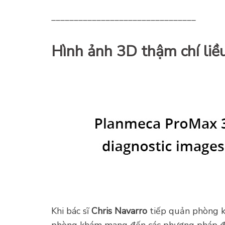
________________________________
Hình ảnh 3D thậm chí liề
Khi bác sĩ
Chris Navarro
tiếp quản phòng k
phòng khám mang đến các phương pháp điều 