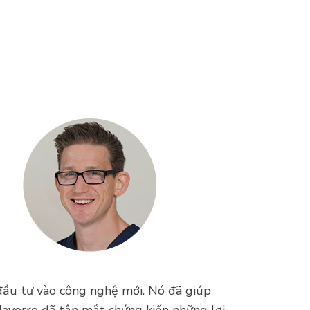
đầu tư vào công nghệ mới. Nó đã giúp
vorro đã tận mắt chứng kiến ​​những lợi