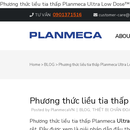
Phương thức liều tia thấp Planmeca Ultra Low Dose™
0901371516
TƯ VẤN
customer-care@
ABOU
PLANMECA – DẪN ĐẦU CHẨN
Dẫn đầu chẩn đoán hình ảnh nha khoa
Home
>
BLOG
>
Phương thức liều tia thấp Planmeca Ultr
Phương thức liều tia th
Posted by
PlanmecaVN
BLOG
,
THIẾT BỊ CHẨN ĐO
Phương thức liều tia thấp Planmeca
Ultr
rệt. Đây được xem là giải pháp dẫn đầu th