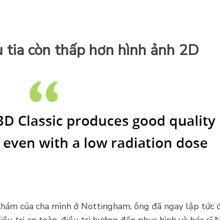
u tia còn thấp hơn hình ảnh 2D
hám của cha mình ở Nottingham, ông đã ngay lập tức 
trị an toàn, điều trị hướng đến phục hình và bác sĩ Na