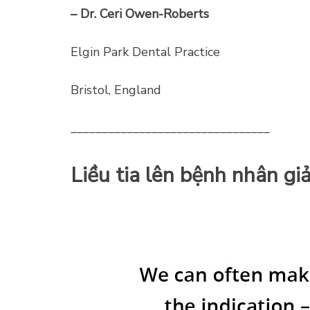
– Dr. Ceri Owen-Roberts
Elgin Park Dental Practice
Bristol, England
________________________________
Liều tia lên bệnh nhân g