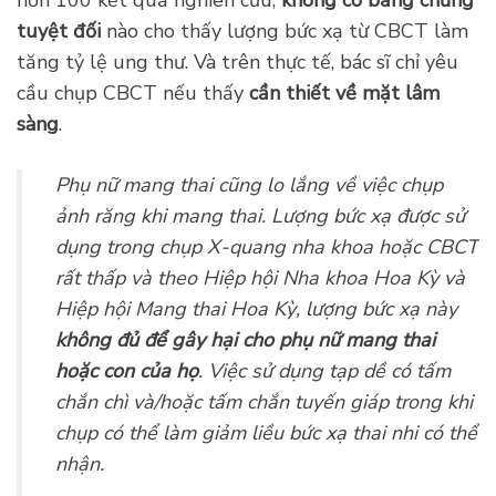
Ultra Low Dose ™ – Giảm 77% liều tia lên bệnh
nhân
Chụp CBCT an toàn khi sử dụng vì hiện nay sau
hơn 100 kết quả nghiên cứu,
không có bằng chứng
tuyệt đối
nào cho thấy lượng bức xạ từ CBCT làm
tăng tỷ lệ ung thư. Và trên thực tế, bác sĩ chỉ yêu
cầu chụp CBCT nếu thấy
cần thiết về mặt lâm