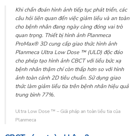
Nhược điểm khi mua CBCT là gì?
Một nhược điểm của quét CBCT là
liều lượng bức
xạ
của nó. CBCT nha khoa thường cung cấp nhiều
bức xạ hơn so với chụp X-quang nha khoa thông
thường. Tuy nhiên, lợi ích của hình ảnh rõ ràng hơn
và kế hoạch điều trị chính xác hơn sẽ lớn hơn những
rủi ro liên quan.
Khi chẩn đoán hình ảnh tiếp tục phát triển, các
câu hỏi liên quan đến việc giảm liều và an toàn
cho bệnh nhân đang ngày càng đóng vai trò
quan trọng. Thiết bị hình ảnh Planmeca
ProMax® 3D cung cấp giao thức hình ảnh
Planmeca Ultra Low Dose ™ (ULD) độc đáo
cho phép tạo hình ảnh CBCT với liều bức xạ