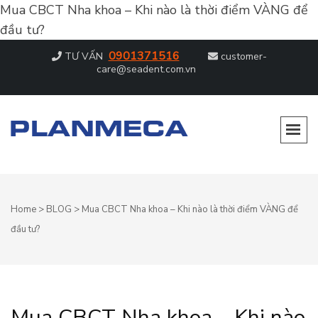
Mua CBCT Nha khoa – Khi nào là thời điểm VÀNG để
đầu tư?
0901371516
TƯ VẤN
customer-
care@seadent.com.vn
PLANMECA – DẪN ĐẦU CHẨN ĐOÁN
Dẫn đầu chẩn đoán hình ảnh nha khoa
HÌNH ẢNH NHA KHOA
Home
>
BLOG
>
Mua CBCT Nha khoa – Khi nào là thời điểm VÀNG để
đầu tư?
Mua CBCT Nha khoa – Khi nào