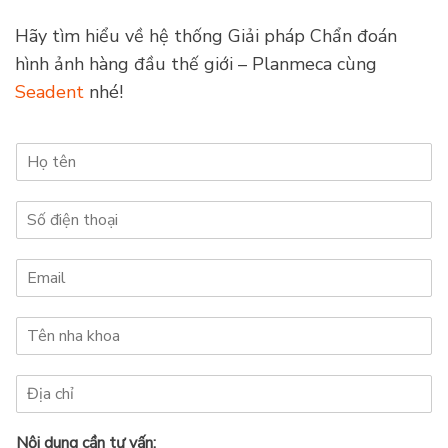
Kết luận
Hình ảnh CBCT là một công cụ
chẩn đoán hình ảnh
thiết yếu
được nhiều bác sĩ sử dụng. Thiết bị này
đã cách mạng hóa lĩnh vực cấy ghép implant, khi có
thể chụp ảnh xương và mô mềm cùng một lúc, và
quan trọng nhất là cung cấp nhiều thông tin hơn
chụp Pano – 2D thông thường, cho phép lập kế
hoạch điều trị chính xác hơn. Chụp CBCT
cực kỳ an
toàn
cho bệnh nhân sử dụng đừng ngần ngại liên
hệ với bác sĩ! Họ sẽ là những người tốt nhất để trả
lời mọi thắc mắc.
Hãy tìm hiểu về hệ thống Giải pháp Chẩn đoán
hình ảnh hàng đầu thế giới – Planmeca cùng