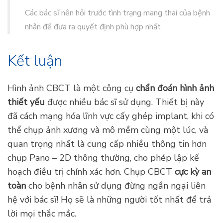
sàng
.
Phụ nữ mang thai cũng lo lắng về việc chụp
ảnh răng khi mang thai. Lượng bức xạ được sử
dụng trong chụp X-quang nha khoa hoặc CBCT
rất thấp và theo Hiệp hội Nha khoa Hoa Kỳ và
Hiệp hội Mang thai Hoa Kỳ, lượng bức xạ này
không đủ để gây hại cho phụ nữ mang thai
hoặc con của họ
. Việc sử dụng tạp dề có tấm
chắn chì và/hoặc tấm chắn tuyến giáp trong khi
chụp có thể làm giảm liều bức xạ thai nhi có thể
nhận.
Các bác sĩ nên hỏi trước tình trạng mang thai của bệnh
nhân để đưa ra quyết định phù hợp nhất