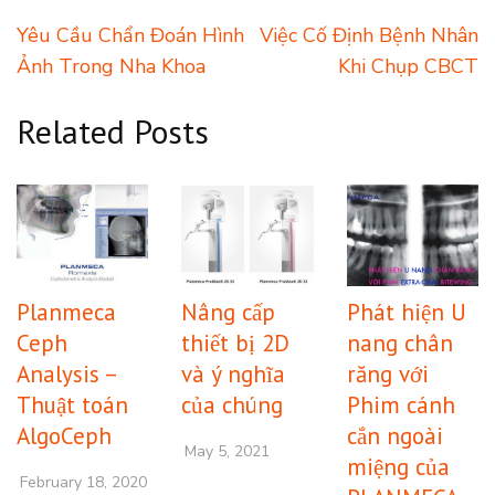
Ứng dụng của
CBCT vào lâm sàng
trong nha khoa.-
part 2
Post
Yêu Cầu Chẩn Đoán Hình
Việc Cố Định Bệnh Nhân
navigation
Ảnh Trong Nha Khoa
Khi Chụp CBCT