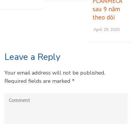
Related Posts
Planmeca
Nâng cấp
Phát hiện U
Ceph
thiết bị 2D
nang chân
Analysis –
và ý nghĩa
răng với
Thuật toán
của chúng
Phim cánh
AlgoCeph
cắn ngoài
May 5, 2021
miệng của
February 18, 2020
PLANMECA
sau 9 năm
theo dõi