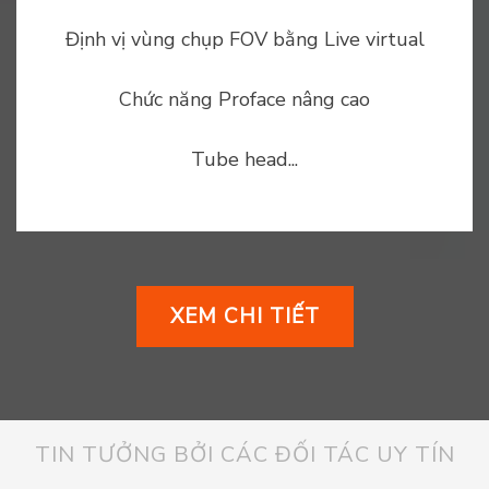
Định vị vùng chụp FOV bằng Live virtual
Chức năng Proface nâng cao
Tube head...
XEM CHI TIẾT
TIN TƯỞNG BỞI CÁC ĐỐI TÁC UY TÍN