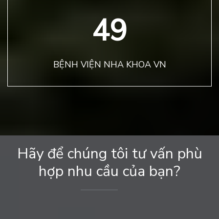
50
BỆNH VIỆN NHA KHOA VN
Hãy để chúng tôi tư vấn phù
hợp nhu cầu của bạn?