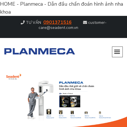
HOME - Planmeca - Dẫn đầu chẩn đoán hình ảnh nha
khoa
0901371516
TƯ VẤN
customer-
care@seadent.com.vn
PLANMECA – DẪN ĐẦU CHẨN ĐOÁN
Dẫn đầu chẩn đoán hình ảnh nha khoa
HÌNH ẢNH NHA KHOA
prev