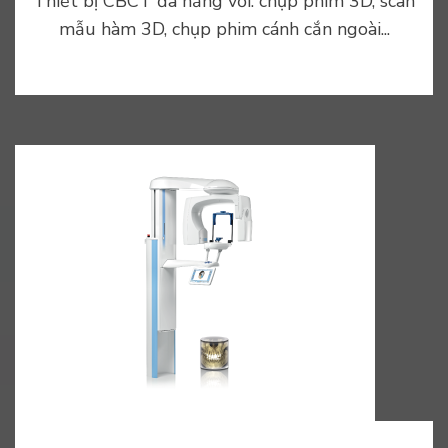
Thiết bị CBCT đa năng với: chụp phim 3D, scan
mẫu hàm 3D, chụp phim cánh cắn ngoài...