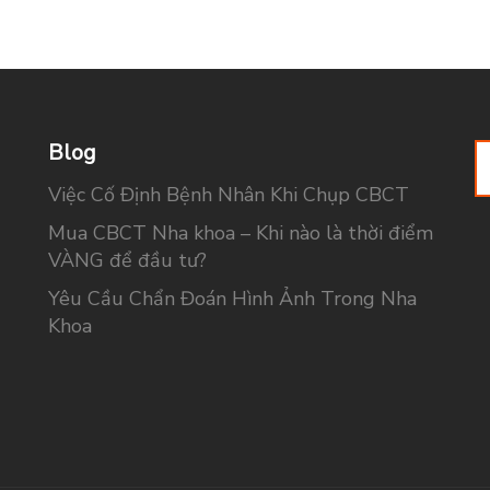
Blog
S
fo
Việc Cố Định Bệnh Nhân Khi Chụp CBCT
Mua CBCT Nha khoa – Khi nào là thời điểm
VÀNG để đầu tư?
Yêu Cầu Chẩn Đoán Hình Ảnh Trong Nha
Khoa