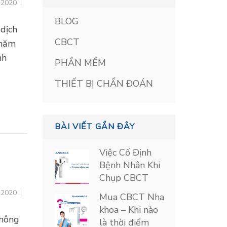
, 2020
BLOG
dịch
CBCT
thăm
nh
PHẦN MỀM
THIẾT BỊ CHẨN ĐOÁN
BÀI VIẾT GẦN ĐÂY
Việc Cố Định
Bệnh Nhân Khi
Chụp CBCT
, 2020
Mua CBCT Nha
khoa – Khi nào
thông
là thời điểm