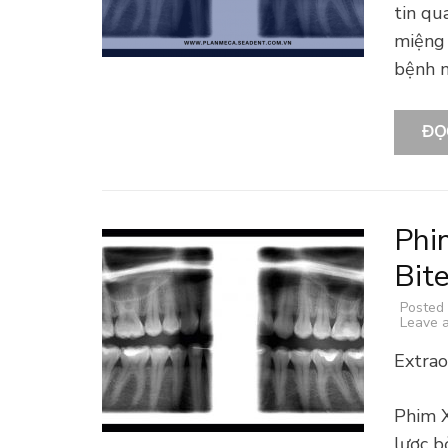
tin qu
miệng 
bệnh n.
ĐỌ
Phi
Bite
Posted
Leave 
Extrao
Phim X
lược b