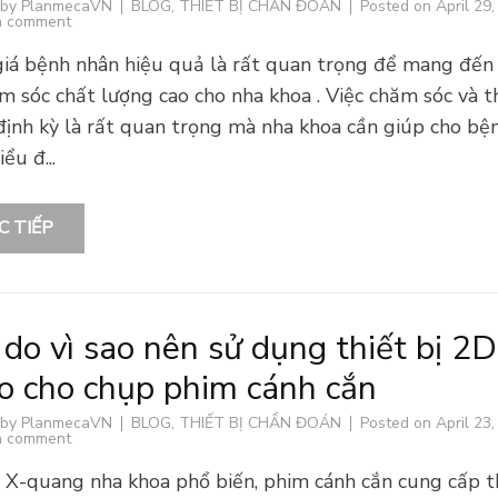
 by
PlanmecaVN
BLOG
,
THIẾT BỊ CHẨN ĐOÁN
Posted on
April 29
a comment
iá bệnh nhân hiệu quả là rất quan trọng để mang đến 
m sóc chất lượng cao cho nha khoa . Việc chăm sóc và 
ịnh kỳ là rất quan trọng mà nha khoa cần giúp cho bệ
ểu đ...
C TIẾP
 do vì sao nên sử dụng thiết bị 2D
o cho chụp phim cánh cắn
 by
PlanmecaVN
BLOG
,
THIẾT BỊ CHẨN ĐOÁN
Posted on
April 23
a comment
i X-quang nha khoa phổ biến, phim cánh cắn cung cấp 