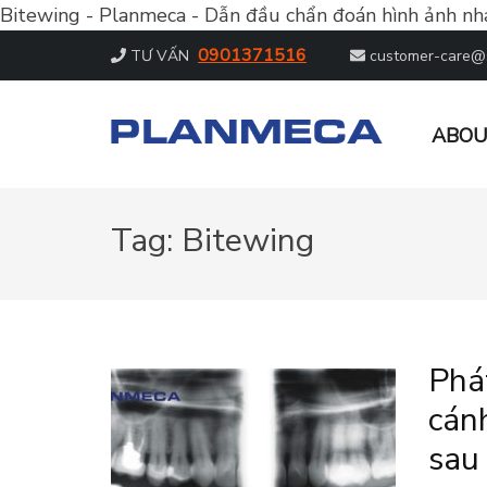
Bitewing - Planmeca - Dẫn đầu chẩn đoán hình ảnh nh
0901371516
TƯ VẤN
customer-care@
ABOU
PLANMECA – DẪN ĐẦU CHẨN
Dẫn đầu chẩn đoán hình ảnh nha khoa
Tag:
Bitewing
Phá
cán
sau