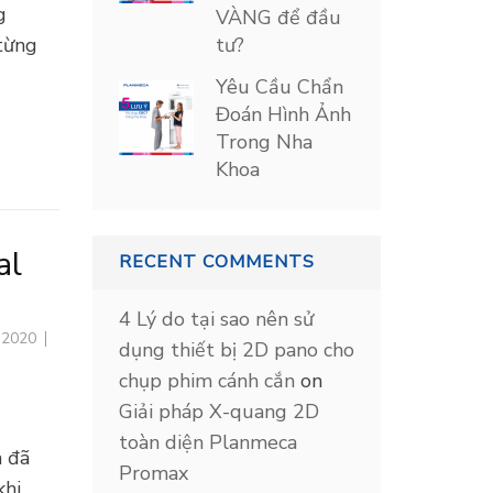
g
VÀNG để đầu
tư?
 từng
Yêu Cầu Chẩn
Đoán Hình Ảnh
Trong Nha
Khoa
al
RECENT COMMENTS
4 Lý do tại sao nên sử
, 2020
dụng thiết bị 2D pano cho
chụp phim cánh cắn
on
Giải pháp X-quang 2D
toàn diện Planmeca
à đã
Promax
khi