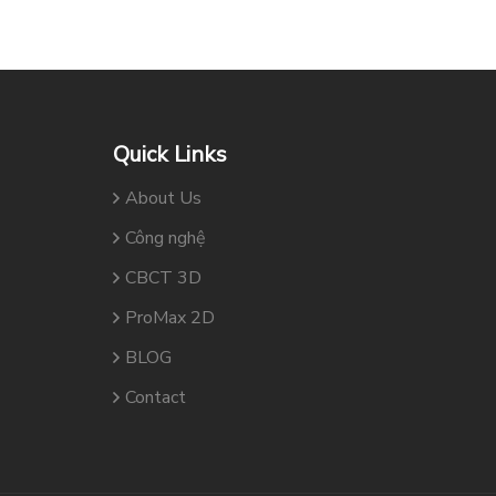
Quick Links
About Us
Công nghệ
CBCT 3D
ProMax 2D
BLOG
Contact