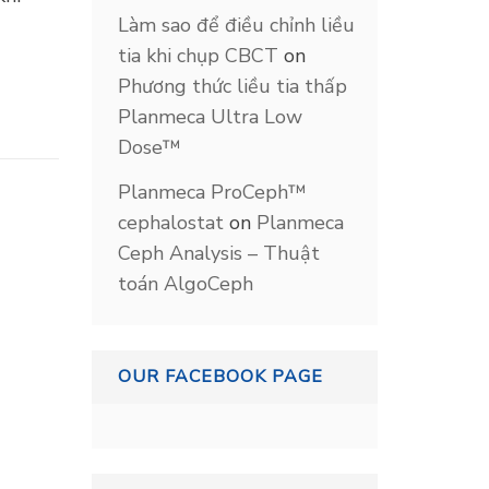
Làm sao để điều chỉnh liều
tia khi chụp CBCT
on
Phương thức liều tia thấp
Planmeca Ultra Low
Dose™
Planmeca ProCeph™
cephalostat
on
Planmeca
Ceph Analysis – Thuật
toán AlgoCeph
OUR FACEBOOK PAGE