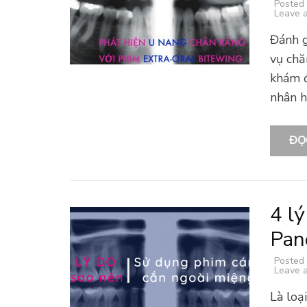
Posted
Leave 
Đánh g
vụ chă
khám đ
nhân hi
ĐỌ
4 lý
Pan
Posted
Leave 
Là loạ