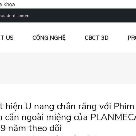
a khoa
seadent.com.vn
T US
CÔNG NGHỆ
CBCT 3D
PR
 ĐOÁN HÌNH ẢNH NHA KHOA
t hiện U nang chân răng với Phim
h cắn ngoài miệng của PLANMEC
 9 năm theo dõi