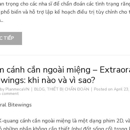
an trọng cho các nha sĩ để chẩn đoán các tình trạng răn
phổ biến và hỗ trợ lập kế hoạch điều trị tùy chỉnh cho
..
C TIẾP
m cánh cắn ngoài miệng – Extraor
wings: khi nào và vì sao?
 by
PlanmecaVN
BLOG
,
THIẾT BỊ CHẨN ĐOÁN
Posted on
April 23
a comment
ral Bitewings
-quang cánh cắn ngoài miệng là một dạng phim 2D, v
ỏ những phần không cần thiết (như đốt sống cổ) trong 