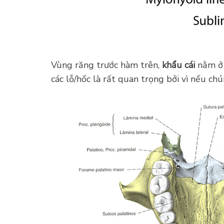
Vùng răng trước hàm trên,
khẩu cái
nằm ở p
các lỗ/hốc là rất quan trọng bởi vì nếu c