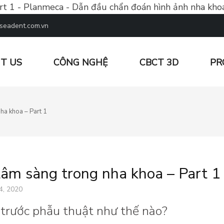
t 1 - Planmeca - Dẫn đầu chẩn đoán hình ảnh nha kho
seadent.com.vn
T US
CÔNG NGHỆ
CBCT 3D
PR
 ĐOÁN HÌNH ẢNH NHA KHOA
a khoa – Part 1
âm sàng trong nha khoa – Part 1
4, 2020
 trước phẫu thuật như thế nào?