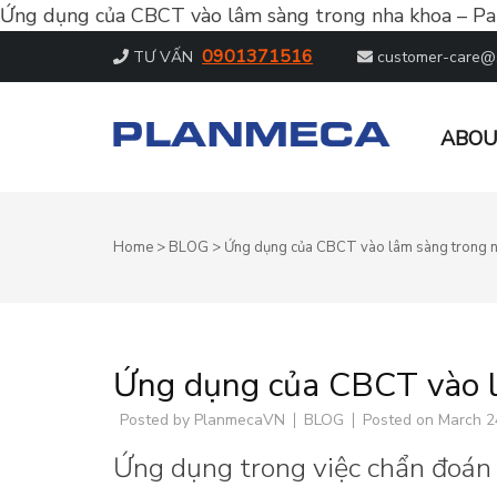
Ứng dụng của CBCT vào lâm sàng trong nha khoa – Par
0901371516
TƯ VẤN
customer-care@
ABOU
PLANMECA – DẪN ĐẦU CHẨN
Dẫn đầu chẩn đoán hình ảnh nha khoa
Home
>
BLOG
>
Ứng dụng của CBCT vào lâm sàng trong nh
Ứng dụng của CBCT vào l
Posted by
PlanmecaVN
BLOG
Posted on
March 2
Ứng dụng trong việc chẩn đoán