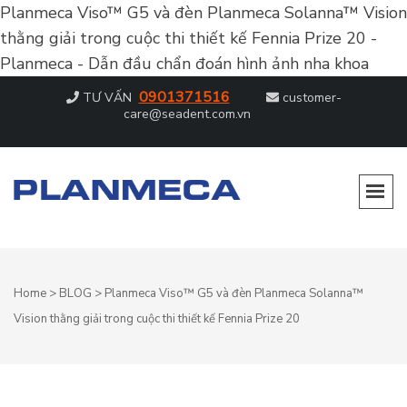
Planmeca Viso™ G5 và đèn Planmeca Solanna™ Vision
thằng giải trong cuộc thi thiết kế Fennia Prize 20 -
Planmeca - Dẫn đầu chẩn đoán hình ảnh nha khoa
0901371516
TƯ VẤN
customer-
care@seadent.com.vn
PLANMECA – DẪN ĐẦU CHẨN ĐOÁN
Dẫn đầu chẩn đoán hình ảnh nha khoa
HÌNH ẢNH NHA KHOA
Home
>
BLOG
>
Planmeca Viso™ G5 và đèn Planmeca Solanna™
Vision thằng giải trong cuộc thi thiết kế Fennia Prize 20