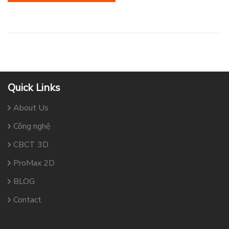
Quick Links
About Us
Công nghệ
CBCT 3D
ProMax 2D
BLOG
Contact