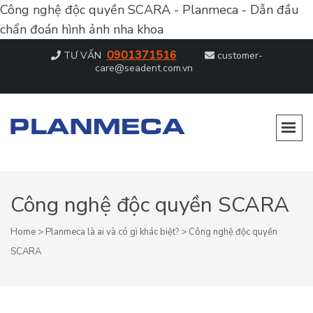
Công nghệ độc quyền SCARA - Planmeca - Dẫn đầu
chẩn đoán hình ảnh nha khoa
0901371516
TƯ VẤN
customer-
care@seadent.com.vn
PLANMECA – DẪN ĐẦU CHẨN ĐOÁN
Dẫn đầu chẩn đoán hình ảnh nha khoa
HÌNH ẢNH NHA KHOA
Công nghệ độc quyền SCARA
Home
>
Planmeca là ai và có gì khác biệt?
>
Công nghệ độc quyền
SCARA