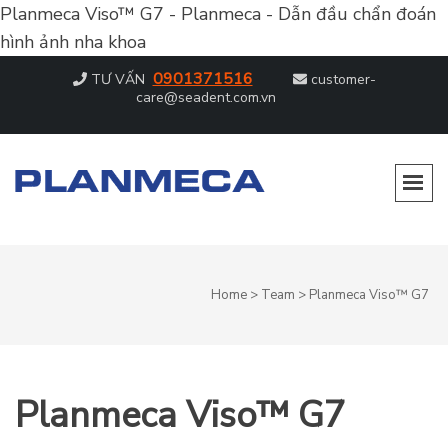
Planmeca Viso™ G7 - Planmeca - Dẫn đầu chẩn đoán
hình ảnh nha khoa
0901371516
TƯ VẤN
customer-
care@seadent.com.vn
PLANMECA – DẪN ĐẦU CHẨN ĐOÁN
Dẫn đầu chẩn đoán hình ảnh nha khoa
HÌNH ẢNH NHA KHOA
Home
>
Team
>
Planmeca Viso™ G7
Planmeca Viso™ G7