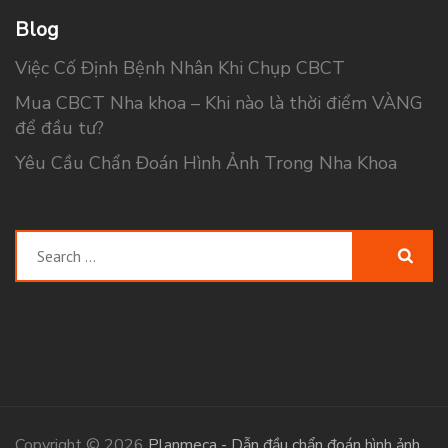
Blog
Việc Cố Định Bệnh Nhân Khi Chụp CBCT
Mua CBCT Nha khoa – Khi nào là thời điểm VÀNG
để đầu tư?
Yêu Cầu Chẩn Đoán Hình Ảnh Trong Nha Khoa
Search
for:
Copyright © 2026
Planmeca - Dẫn đầu chẩn đoán hình ảnh