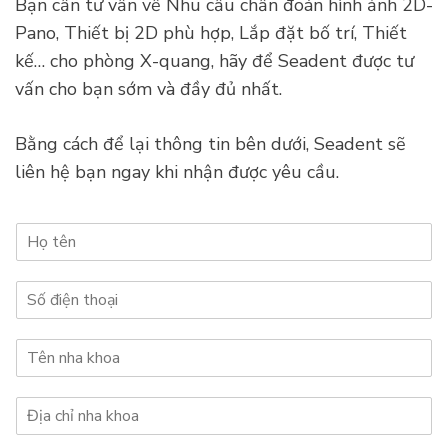
Bạn cần tư vấn về Nhu cầu chẩn đoán hình ảnh 2D-
Pano, Thiết bị 2D phù hợp, Lắp đặt bố trí, Thiết
kế… cho phòng X-quang, hãy để Seadent được tư
vấn cho bạn sớm và đầy đủ nhất.
Bằng cách để lại thông tin bên dưới, Seadent sẽ
liên hệ bạn ngay khi nhận được yêu cầu.
H
ọ
t
S
ê
ố
n
đ
*
T
i
ê
ệ
n
n
Đ
n
t
ị
h
h
a