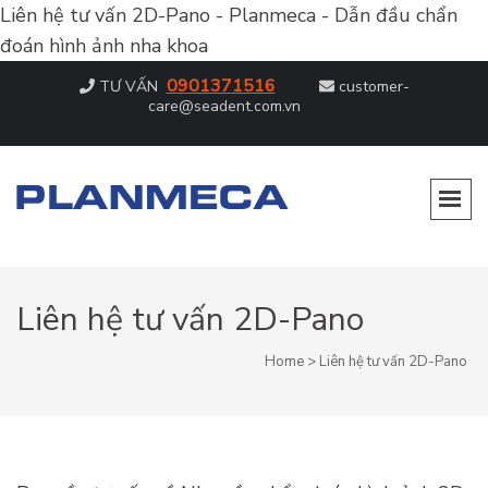
Liên hệ tư vấn 2D-Pano - Planmeca - Dẫn đầu chẩn
đoán hình ảnh nha khoa
0901371516
TƯ VẤN
customer-
care@seadent.com.vn
PLANMECA – DẪN ĐẦU CHẨN ĐOÁN
Dẫn đầu chẩn đoán hình ảnh nha khoa
HÌNH ẢNH NHA KHOA
Liên hệ tư vấn 2D-Pano
Home
>
Liên hệ tư vấn 2D-Pano