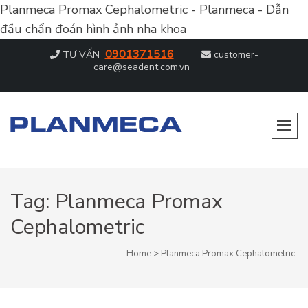
Planmeca Promax Cephalometric - Planmeca - Dẫn
đầu chẩn đoán hình ảnh nha khoa
0901371516
TƯ VẤN
customer-
care@seadent.com.vn
PLANMECA – DẪN ĐẦU CHẨN ĐOÁN
Dẫn đầu chẩn đoán hình ảnh nha khoa
HÌNH ẢNH NHA KHOA
Tag:
Planmeca Promax
Cephalometric
Home
>
Planmeca Promax Cephalometric