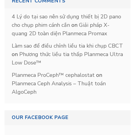
RECENT COMMENTS
4 Lý do tại sao nên sử dụng thiết bị 2D pano
cho chụp phim cánh cắn
on
Giải pháp X-
quang 2D toàn diện Planmeca Promax
Làm sao để điều chỉnh liều tia khi chụp CBCT
on
Phương thức liều tia thấp Planmeca Ultra
Low Dose™
Planmeca ProCeph™ cephalostat
on
Planmeca Ceph Analysis – Thuật toán
AlgoCeph
OUR FACEBOOK PAGE